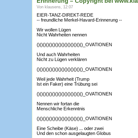
Erinnerung – Copyright bei www.k
Von klausens, 12:07
EIER-TANZ-DIREKT-REDE
-- freundliche Merkel-Havard-Erinnerung --
Wir wollen Lügen
Nicht Wahrheiten nennen
()()()()()()()()()()()()()()()_OVATIONEN
Und auch Wahrheiten
Nicht zu Lügen verklären
()()()()()()()()()()()()()()()_OVATIONEN
Weil jede Wahrheit (Trump
Ist ein Faker) eine Trübung sei
()()()()()()()()()()()()()()()_OVATIONEN
Nennen wir fortan die
Menschliche Erkenntnis
()()()()()()()()()()()()()()()_OVATIONEN
Eine Scheibe (Käse) ... oder zwei
Und den schon ausgelaugten Globus