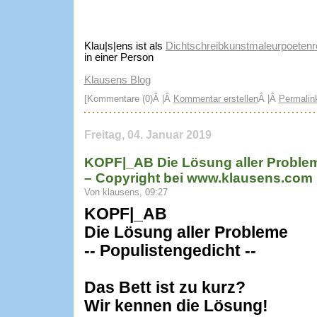
Klau|s|ens ist als
Dichtschreibkunstmaleurpoetenre
in einer Person
Klausens Blog
[Kommentare (0)Â |Â
Kommentar erstellen
Â |Â
Permalin
Freitag, 04. Januar 2019
KOPF|_AB Die Lösung aller Problem
– Copyright bei www.klausens.com
Von klausens, 09:27
KOPF|_AB
Die Lösung aller Probleme
-- Populistengedicht --
Das Bett ist zu kurz?
Wir kennen die Lösung!