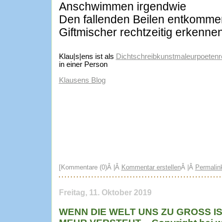
Anschwimmen irgendwie
Den fallenden Beilen entkomme
Giftmischer rechtzeitig erkenne
Klau|s|ens ist als
Dichtschreibkunstmaleurpoetenre
in einer Person
Klausens Blog
[Kommentare (0)Â |Â
Kommentar erstellen
Â |Â
Permalin
Freitag, 11. Oktober 2019
WENN DIE WELT UNS ZU GROSS I