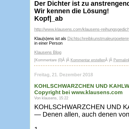
Der Dichter ist zu anstrengen
Wir kennen die Lösung!
Kopf|_ab
http://www.klausens.com/klausens-reihungsgedic
Klau|s|ens ist als
Dichtschreibkunstmaleurpoetenre
in einer Person
Klausens Blog
[Kommentare (0)Â |Â
Kommentar erstellen
Â |Â
Permalin
Freitag, 21. Dezember 2018
KOHLSCHWARZCHEN UND KAHLW
Copyright bei www.klausens.com
Von klausens, 15:22
KOHLSCHWARZCHEN UND K
— Denen allen, auch denen von