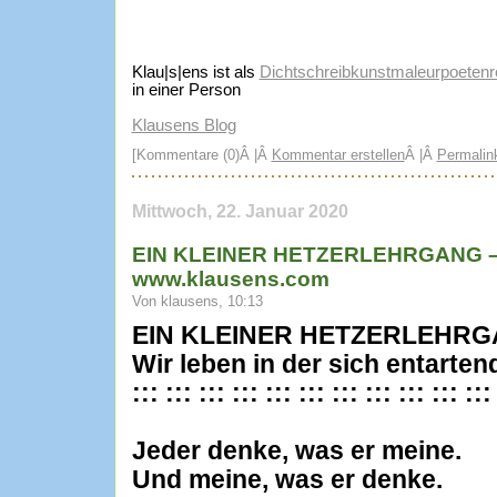
Klau|s|ens ist als
Dichtschreibkunstmaleurpoetenre
in einer Person
Klausens Blog
[Kommentare (0)Â |Â
Kommentar erstellen
Â |Â
Permalin
Mittwoch, 22. Januar 2020
EIN KLEINER HETZERLEHRGANG – C
www.klausens.com
Von klausens, 10:13
EIN KLEINER HETZERLEHR
Wir leben in der sich entarte
::: ::: ::: ::: ::: ::: ::: ::: ::: ::: :::
Jeder denke, was er meine.
Und meine, was er denke.