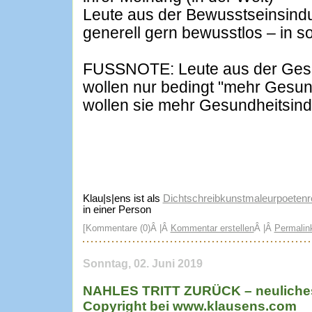
Leute aus der Bewusstseinsind
generell gern bewusstlos – in s
FUSSNOTE: Leute aus der Gesu
wollen nur bedingt "mehr Gesund
wollen sie mehr Gesundheitsind
Klau|s|ens ist als
Dichtschreibkunstmaleurpoetenre
in einer Person
[Kommentare (0)Â |Â
Kommentar erstellen
Â |Â
Permalin
Sonntag, 02. Juni 2019
NAHLES TRITT ZURÜCK – neuliches
Copyright bei www.klausens.com