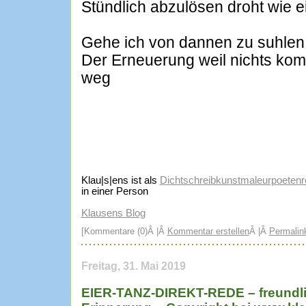
Stündlich abzulösen droht wie 
Gehe ich von dannen zu suhlen 
Der Erneuerung weil nichts kom
weg
Klau|s|ens ist als
Dichtschreibkunstmaleurpoetenre
in einer Person
Klausens Blog
[Kommentare (0)Â |Â
Kommentar erstellen
Â |Â
Permalin
Freitag, 31. Mai 2019
EIER-TANZ-DIREKT-REDE – freundli