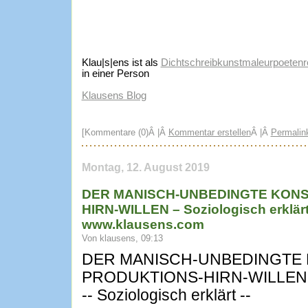
Klau|s|ens ist als
Dichtschreibkunstmaleurpoetenre
in einer Person
Klausens Blog
[Kommentare (0)Â |Â
Kommentar erstellen
Â |Â
Permalin
Montag, 12. August 2019
DER MANISCH-UNBEDINGTE KON
HIRN-WILLEN – Soziologisch erklärt
www.klausens.com
Von klausens, 09:13
DER MANISCH-UNBEDINGTE
PRODUKTIONS-HIRN-WILLEN
-- Soziologisch erklärt --