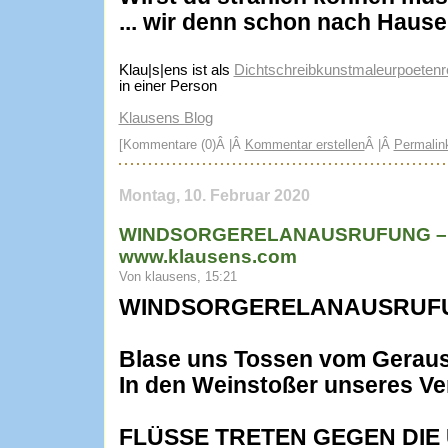
... wir denn schon nach Haus
Klau|s|ens ist als
Dichtschreibkunstmaleurpoetenre
in einer Person
Klausens Blog
[Kommentare (0)Â |Â
Kommentar erstellen
Â |Â
Permalin
Montag, 10. Februar 2020
WINDSORGERELANAUSRUFUNG – Co
www.klausens.com
Von klausens, 15:21
WINDSORGERELANAUSRUF
Blase uns Tossen vom Gerau
In den Weinstoßer unseres Ve
FLÜSSE TRETEN GEGEN DIE