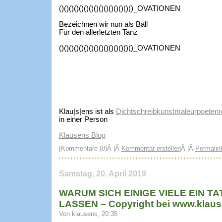
()()()()()()()()()()()()()()()_OVATIONEN
Bezeichnen wir nun als Ball
Für den allerletzten Tanz
()()()()()()()()()()()()()()()_OVATIONEN
Klau|s|ens ist als
Dichtschreibkunstmaleurpoetenre
in einer Person
Klausens Blog
[Kommentare (0)Â |Â
Kommentar erstellen
Â |Â
Permalin
Samstag, 20. April 2019
WARUM SICH EINIGE VIELE EIN 
LASSEN – Copyright bei www.klau
Von klausens, 20:35