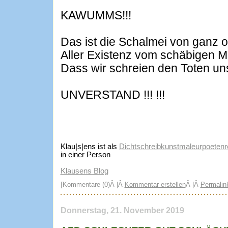
KAWUMMS!!!
Das ist die Schalmei von ganz 
Aller Existenz vom schäbigen M
Dass wir schreien den Toten un
UNVERSTAND !!! !!!
Klau|s|ens ist als
Dichtschreibkunstmaleurpoetenre
in einer Person
Klausens Blog
[Kommentare (0)Â |Â
Kommentar erstellen
Â |Â
Permalin
Donnerstag, 21. November 2019