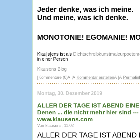
Jeder denke, was ich meine.
Und meine, was ich denke.
MONOTONIE! EGOMANIE! M
Klau|s|ens ist als
Dichtschreibkunstmaleurpoetenre
in einer Person
Klausens Blog
[Kommentare (0)Â |Â
Kommentar erstellen
Â |Â
Permalin
Montag, 30. Dezember 2019
ALLER DER TAGE IST ABEND EINE
Denen ... die nicht mehr hier sind --
www.klausens.com
Von klausens, 11:02
ALLER DER TAGE IST ABEND