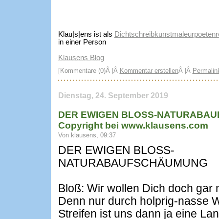
Klau|s|ens ist als
Dichtschreibkunstmaleurpoetenre
in einer Person
Klausens Blog
[Kommentare (0)Â |Â
Kommentar erstellen
Â |Â
Permalin
Dienstag, 24. September 2019
DER EWIGEN BLOSS-NATURABAU
Copyright bei www.klausens.com
Von klausens, 09:37
DER EWIGEN BLOSS-
NATURABAUFSCHÄUMUNG
Bloß: Wir wollen Dich doch gar 
Denn nur durch holprig-nasse 
Streifen ist uns dann ja eine La