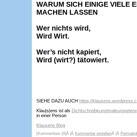
WARUM SICH EINIGE VIELE E
MACHEN LASSEN
Wer nichts wird,
Wird Wirt.
Wer’s nicht kapiert,
Wird (wirt?) tätowiert.
SIEHE DAZU AUCH
https://klausens.wordpress.
Klau|s|ens ist als
Dichtschreibkunstmaleurpoetenre
in einer Person
Klausens Blog
[Kommentare (0)Â |Â
Kommentar erstellen
Â |Â
Permalin