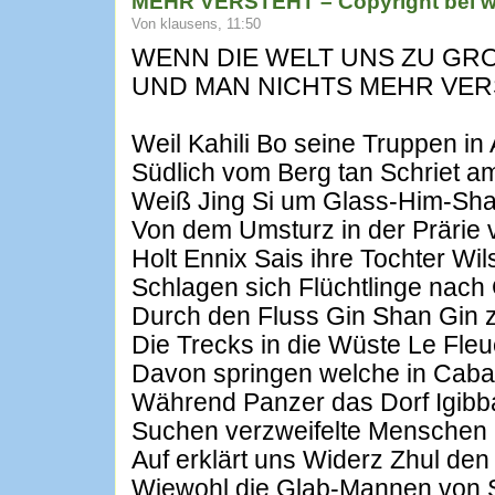
MEHR VERSTEHT – Copyright bei 
Von klausens, 11:50
WENN DIE WELT UNS ZU GRO
UND MAN NICHTS MEHR VE
Weil Kahili Bo seine Truppen in
Südlich vom Berg tan Schriet 
Weiß Jing Si um Glass-Him-Sha
Von dem Umsturz in der Prärie 
Holt Ennix Sais ihre Tochter Wil
Schlagen sich Flüchtlinge nach 
Durch den Fluss Gin Shan Gin z
Die Trecks in die Wüste Le Fleu
Davon springen welche in Caba
Während Panzer das Dorf Igib
Suchen verzweifelte Menschen 
Auf erklärt uns Widerz Zhul de
Wiewohl die Glab-Mannen von 